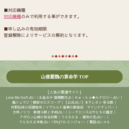
■対応機種
対応機種
のみで利用する事ができます。
■申し込みの有効期限
登録解除によりサービスの解約となります。
山倭厭魏の算命学 TOP
【人気の関連サイト】
Love Me Doの占い
水晶玉子 陰陽艶花占
Ｋｅｉｋｏ◆ルナロジー占い
鏡リュウジ│精密ホロスコープ
【公式占い】木下レオン 帝王数
村野弘味の招運推命
イヴルルド遙華の数秘術 マインドナンバー
大串ノリコ 紫微斗数と手相占い
シークエンスはやともの鑑定
アポロン山崎の姓名判断
うらなえる - 運命の恋占い -
うらなえる本格占い
ENJYO-エンジョー-
電話占いメル