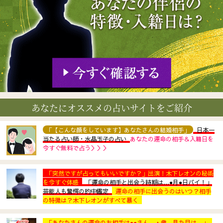
あなたにオススメの占いサイトをご紹介
「【こんな顔をしています】あなたさんの結婚相手」
日本一
当たる占い師・水晶玉子の占い
あなたの運命の相手＆入籍日を
今すぐ無料で占う＞＞＞
「突然ですが占ってもいいですか？」出演！木下レオンの秘術
を今すぐ体感
「運命の相手と出会う時期は…●月●日バイ！」
芸能人も驚愕の的中鑑定
運命の相手に出会うのはいつ？相手
の特徴は？木下レオンがすべて暴く
「あなたさんの運命のお相手は●●さん、▲歳。見た目は…」