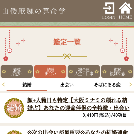
HOME
LOGIN
鑑定一覧
恋愛
結婚
総合運
復縁
片想い
出会い
人生・仕事
複雑な恋
結婚
出会い
そばにある恋
顔+入籍日も特定【大阪ミナミの頼れる結
婚占】あなたの運命伴侶の全特徴・出会い
3,410
円(税込)/
40
項目
※次の出会いが最重要※あなたの結婚運命