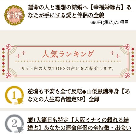
運命の人と理想の結婚へ【幸福婚縁占】あ
なたが手にする愛と伴侶の全貌
660
円(税込)/
5
項目
逆境も不安も全て反転◆山倭厭魏渾身【あ
なたの人生総合鑑定SP】全録
顔+入籍日も特定【大阪ミナミの頼れる結
婚占】あなたの運命伴侶の全特徴・出会い