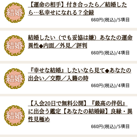
【運命の相手】付き合ったら／結婚した
ら…私幸せになれる？全録
660
円(税込)/
5
項目
結婚したい（でも妥協は嫌）あなたの運命
異性◆内面／外見／評判
660
円(税込)/
4
項目
『幸せな結婚』したいなら見て◆あなたの
出会い／交際／入籍の時
660
円(税込)/
4
項目
【入会20日で無料公開】『最高の伴侶』
に出会う鑑定【あなたの結婚録】良縁・異
性見極め
660
円(税込)/
5
項目