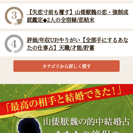
【失恋寸前も覆す】山倭厭魏の恋・強制成
就鑑定◆2人の全宿縁/恋結末
評価/年収UP/やりがい【全部手にするあな
たの仕事占】天職/才能/貯蓄
カテゴリから詳しく探す