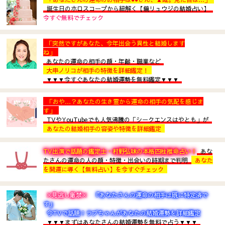
誕生日のホロスコープから紐解く【鏡リュウジの結婚占い】
今すぐ無料でチェック
「突然ですがあなた、今年出会う異性と結婚します
ね」
あなたの運命の相手の顔・年齢・職業など
大串ノリコが相手の特徴を詳細鑑定！
▼▼▼今すぐあなたの結婚運勢を無料鑑定▼▼▼
「おや…？あなたの生き霊から運命の相手の気配を感じま
す」
TVやYouTubeでも人気沸騰の「シークエンスはやとも」が
あなたの結婚相手の容姿や特徴を詳細鑑定
TV出演で話題の鑑定士・村野弘味の本格四柱推命占い！
あな
たさんの運命の人の顔・特徴・出会いの時期まで判明
あなた
を開運に導く【無料占い】を今すぐチェック
※見逃し厳禁※
『あなたさんの運命の相手は既に特定済で
す』
今TVで話題！ラブちゃんがあなたの結婚運勢を詳細鑑定
▼▼▼まずはあなたさんの結婚運勢を無料で占う▼▼▼