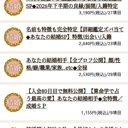
SP◆2026年下半期の良縁/展開/入籍特定
3,190
円(税込)/
27
項目
名前も特徴も完全特定【詳細鑑定ズバ当て
◆あなたの結婚SP】特徴/出会い/入籍
2,640
円(税込)/
23
項目
あなたの結婚相手【全プロフ公開】顔/性
格/癖/職業/家族..etc◆全禄
2,530
円(税込)/
29
項目
【入会80日目で無料公開】【算命学で占
う最高の愛】あなたの結婚相手◆全特徴／
成婚ＳＰ
1,155
円(税込)/
9
項目