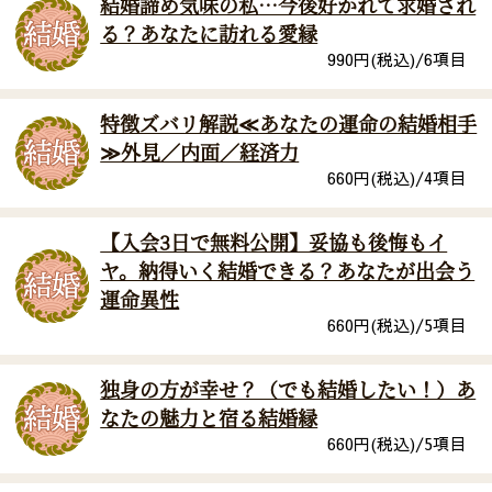
結婚諦め気味の私…今後好かれて求婚され
る？あなたに訪れる愛縁
990
円(税込)/
6
項目
特徴ズバリ解説≪あなたの運命の結婚相手
≫外見／内面／経済力
660
円(税込)/
4
項目
【入会3日で無料公開】妥協も後悔もイ
ヤ。納得いく結婚できる？あなたが出会う
運命異性
660
円(税込)/
5
項目
独身の方が幸せ？（でも結婚したい！）あ
なたの魅力と宿る結婚縁
660
円(税込)/
5
項目