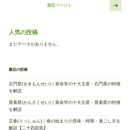
殺・
投
次
固定ページ
1
空
の
稿
亡
ペ
の
と
ー
ペ
は
ジ
人気の投稿
何
ー
か？
ジ
まだデータがありません。
期
送
間
り
や
最近の投稿
気
を
石門星(せきもんせい)｜算命学の十大主星・石門星の特徴
つ
を解説
け
る
貫索星(かんさくせい)｜算命学の十大主星・貫索星の特徴
こ
を解説
と
と
立春(りっしゅん)｜春の始まりの意味・時期・過ごし方を
性
解説【二十四節気】