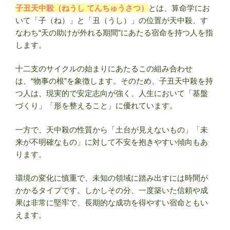
子丑天中殺（ねうし てんちゅうさつ）
とは、算命学にお
と
いて「子（ね）」と「丑（うし）」の位置が天中殺、す
と
なわち“天の助けが外れる期間”にあたる宿命を持つ人を指
性
します。
格/
仕
十二支のサイクルの始まりにあたるこの組み合わせ
事/
は、“物事の根”を象徴します。そのため、子丑天中殺を持
恋
つ人は、現実的で安定志向が強く、人生において「基盤
愛/
づくり」「形を整えること」に優れています。
相
性”
一方で、天中殺の性質から「土台が見えないもの」「未
の
来が不明確なもの」に対して不安を抱きやすい傾向もあ
ります。
環境の変化に慎重で、未知の領域に踏み出すには時間が
かかるタイプです。しかしその分、一度築いた信頼や成
果は非常に堅牢で、長期的な成功を得やすい宿命ともい
えます。