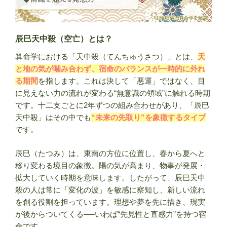
や
相
性
辰巳天中殺（空亡）とは？
を
算命学における「天中殺（てんちゅうさつ）」とは、
天
解
と地の気が噛み合わず、宿命のバランスが一時的に外れ
説
る期間
を指します。これは決して「悪運」ではなく、目
｜
に見えない力の流れが変わる“無意識の領域”に触れる時期
算
です。十二支ごとに2年ずつの組み合わせがあり、「辰巳
命
天中殺」はその中でも
“未来の先取り”を象徴するタイプ
学”
です。
の
辰巳（たつみ）は、東南の方位に位置し、春から夏へと
移り変わる境目の象徴。陽の気が高まり、物事が発展・
拡大していく時期を意味します。したがって、辰巳天中
殺の人は常に「変化の波」を敏感に察知し、新しい流れ
を創る役割を担っています。理想や夢を先に描き、現実
が後からついてくる──いわば“先見性と直感力”を持つ宿
命です。