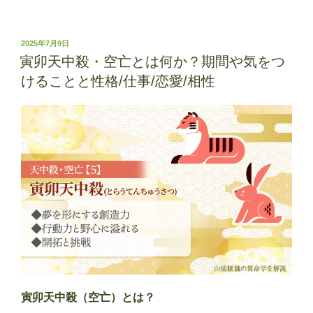
至
(と
う
投
2025年7月9日
稿
じ)
寅卯天中殺・空亡とは何か？期間や気をつ
日:
｜
けることと性格/仕事/恋愛/相性
い
つ？
何
を
す
る
日？
意
味
や
過
ご
し
寅卯天中殺（空亡）とは？
方