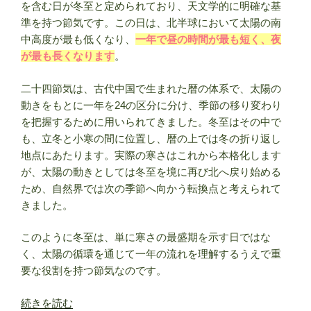
を含む日が冬至と定められており、天文学的に明確な基
と
準を持つ節気です。この日は、北半球において太陽の南
午
中高度が最も低くなり、
一年で昼の時間が最も短く、夜
年
が最も長くなります
。
生
ま
二十四節気は、古代中国で生まれた暦の体系で、太陽の
れ
動きをもとに一年を24の区分に分け、季節の移り変わり
の
を把握するために用いられてきました。冬至はその中で
性
も、立冬と小寒の間に位置し、暦の上では冬の折り返し
格・
地点にあたります。実際の寒さはこれから本格化します
特
が、太陽の動きとしては冬至を境に再び北へ戻り始める
徴”
ため、自然界では次の季節へ向かう転換点と考えられて
の
きました。
このように冬至は、単に寒さの最盛期を示す日ではな
く、太陽の循環を通じて一年の流れを理解するうえで重
要な役割を持つ節気なのです。
“冬
続きを読む