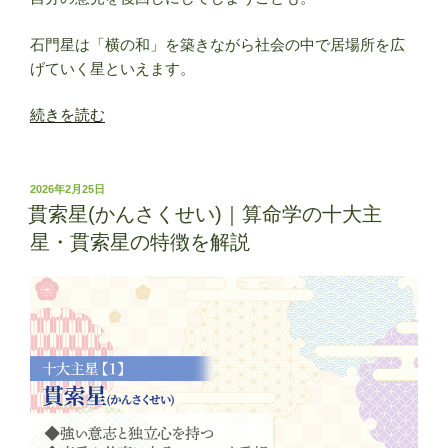
石門星は「横の和」を築きながら社会の中で居場所を広
げていく星といえます。
“石
続きを読む
門
星
(せ
投
2026年2月25日
稿
き
貫索星(かんさくせい)｜算命学の十大主
日:
も
星・貫索星の特徴を解説
ん
せ
い)
｜
算
命
学
の