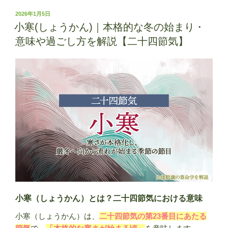
(り
っ
投
2026年1月5日
稿
し
小寒(しょうかん)｜本格的な冬の始まり・
日:
ゅ
意味や過ごし方を解説【二十四節気】
ん)
｜
春
の
始
ま
り
の
意
味・
時
期・
過
小寒（しょうかん）とは？二十四節気における意味
ご
小寒（しょうかん）は、
二十四節気の第23番目にあたる
し