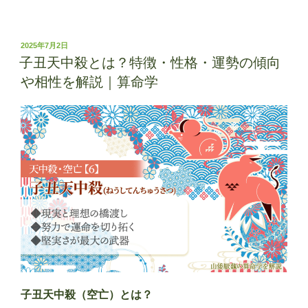
卯
天
中
投
2025年7月2日
稿
殺・
子丑天中殺とは？特徴・性格・運勢の傾向
日:
空
や相性を解説｜算命学
亡
と
は
何
か？
期
間
や
気
を
つ
け
る
子丑天中殺（空亡）とは？
こ