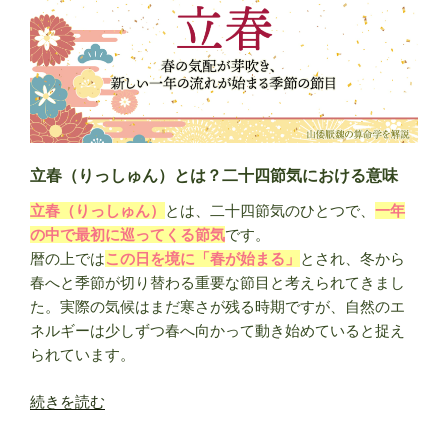
命
学
の
十
大
主
星・
貫
立春（りっしゅん）とは？二十四節気における意味
索
立春（りっしゅん）
とは、二十四節気のひとつで、
一年
星
の中で最初に巡ってくる節気
です。
の
暦の上では
この日を境に「春が始まる」
とされ、冬から
特
春へと季節が切り替わる重要な節目と考えられてきまし
徴
た。実際の気候はまだ寒さが残る時期ですが、自然のエ
を
ネルギーは少しずつ春へ向かって動き始めていると捉え
解
られています。
説”
の
“立
続きを読む
春