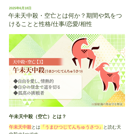
中
投
2025年6月18日
稿
殺・
午未天中殺・空亡とは何か？期間や気をつ
日:
空
けることと性格/仕事/恋愛/相性
亡
と
は
何
か？
期
間
や
気
を
つ
け
る
午未天中殺（空亡）とは？
こ
午未天中殺
とは
「うまひつじてんちゅうさつ」
と読む天
と