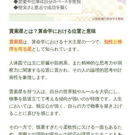
十
大
主
星・
石
貫索星とは？算命学における位置と意味
門
貫索星
は、算命学における十大主星の一つで、
知性と秩
星
序を司る星
として知られています。
の
特
人体図では主に肝臓や筋肉系、また精神的な思考力や洞
徴
察力に関連する位置に置かれ、その人の論理的思考や計
を
画性を象徴します。
解
説”
貫索星を持つ人は、自分の世界観やルールを大切にし、
の
物事を筋道立てて考える傾向が強いのが特徴です。人生
においては、独立心が強く、自らの力で物事を築き上げ
ることに喜びを感じます。
その一方で、慎重すぎたり柔軟性に欠ける一面もあるた
め、周囲との調和や変化への対応が課題となることもあ