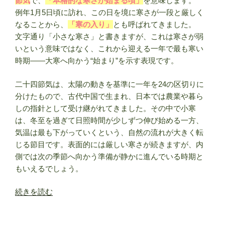
節気
で、
「本格的な寒さが始まる頃」
を意味します。
方
例年1月5日頃に訪れ、この日を境に寒さが一段と厳しく
を
なることから、
「寒の入り」
とも呼ばれてきました。
解
文字通り「小さな寒さ」と書きますが、これは寒さが弱
説
いという意味ではなく、これから迎える一年で最も寒い
【二
時期――大寒へ向かう“始まり”を示す表現です。
十
四
二十四節気は、太陽の動きを基準に一年を24の区切りに
節
分けたもので、古代中国で生まれ、日本では農業や暮ら
気】”
しの指針として受け継がれてきました。その中で小寒
の
は、冬至を過ぎて日照時間が少しずつ伸び始める一方、
気温は最も下がっていくという、自然の流れが大きく転
じる節目です。表面的には厳しい寒さが続きますが、内
側では次の季節へ向かう準備が静かに進んでいる時期と
もいえるでしょう。
“小
続きを読む
寒
(し