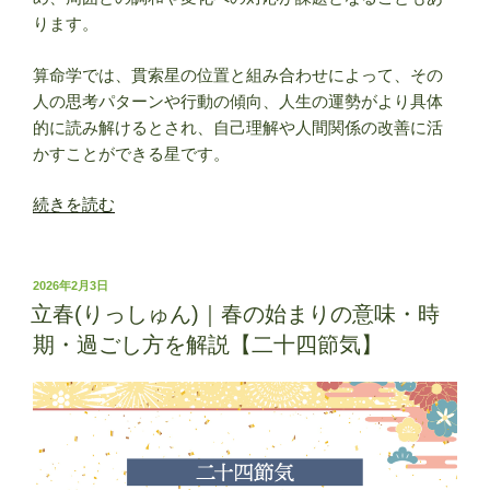
ります。
算命学では、貫索星の位置と組み合わせによって、その
人の思考パターンや行動の傾向、人生の運勢がより具体
的に読み解けるとされ、自己理解や人間関係の改善に活
かすことができる星です。
“貫
続きを読む
索
星
(か
投
2026年2月3日
稿
ん
立春(りっしゅん)｜春の始まりの意味・時
日:
さ
期・過ごし方を解説【二十四節気】
く
せ
い)
｜
算