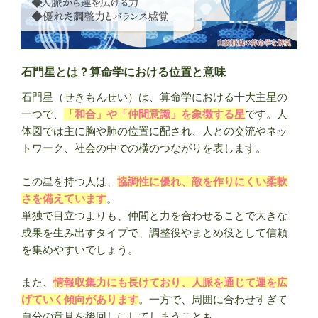
石門星とは？算命学における位置と意味
石門星（せきもんせい）は、算命学における十大主星の
一つで、
「和合」や「仲間意識」を象徴する星
です。人
体図では主に胸や肺の位置に配され、人との交流やネッ
トワーク、社会の中での横のつながりを表します。
この星を持つ人は、
協調性に優れ、敵を作りにくい柔軟
さを備えています
。
単独で目立つよりも、仲間と力を合わせることで大きな
成果を生み出すタイプで、調整役やまとめ役として信頼
を集めやすいでしょう。
また、
情報収集力にも長けており、人脈を通じて運を広
げていく傾向があります
。一方で、周囲に合わせすぎて
自分の意見を後回しにしてしまうことも。