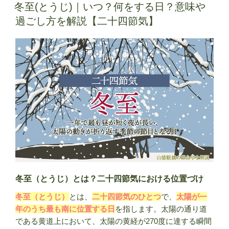
稿
支
冬至(とうじ)｜いつ？何をする日？意味や
日:
は
過ごし方を解説【二十四節気】
午
年
(う
ま
ど
し)
｜
丙
午
(ひ
の
え
う
冬至（とうじ）とは？二十四節気における位置づけ
ま)
冬至（とうじ）
とは、
二十四節気のひとつ
で、
太陽が一
の
年のうち最も南に位置する日
を指します。太陽の通り道
意
である黄道上において、太陽の黄経が270度に達する瞬間
味