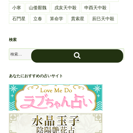
小寒
山倭厭魏
戌亥天中殺
申酉天中殺
石門星
立春
算命学
貫索星
辰巳天中殺
検索
検
検
索:
索
あなたにおすすめの占いサイト