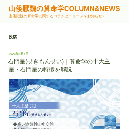
コ
山倭厭魏の算命学COLUMN&NEWS
ン
山倭厭魏の算命学に関するコラムとニュースをお知らせ♪
テ
ン
ツ
投稿
へ
ス
キ
投
2026年3月4日
ッ
稿
石門星(せきもんせい)｜算命学の十大主
日:
プ
星・石門星の特徴を解説