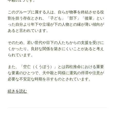
中殺の1つです。
と
性
このグループに属する人は、自らが物事を終結させる役
格/
割を担う存在とされ、「子ども」「部下」「後輩」とい
仕
った自分より年下や立場が下の人物との縁が薄い傾向が
事/
あると言われています。
恋
愛/
そのため、若い世代や目下の人たちからの支援を受けに
相
くかったり、良好な関係を築きにくいことがあると考え
性”
られています。
の
また、「空亡（くうぼう）」とは四柱推命における重要
な要素のひとつで、天中殺と同様に運気の停滞や注意が
必要な不安定な時期を示すものとされています。
“午
続きを読む
未
天
中