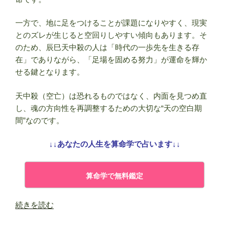
一方で、地に足をつけることが課題になりやすく、現実
とのズレが生じると空回りしやすい傾向もあります。そ
のため、辰巳天中殺の人は「時代の一歩先を生きる存
在」でありながら、「足場を固める努力」が運命を輝か
せる鍵となります。
天中殺（空亡）は恐れるものではなく、内面を見つめ直
し、魂の方向性を再調整するための大切な“天の空白期
間”なのです。
↓↓あなたの人生を算命学で占います↓↓
算命学で無料鑑定
“辰
続きを読む
巳
天