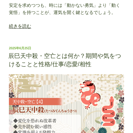
安定を求めつつも、時には「動かない勇気」より「動く
覚悟」を持つことが、運気を開く鍵となるでしょう。
“子
続きを読む
丑
天
中
投
2025年6月25日
稿
殺
辰巳天中殺・空亡とは何か？期間や気をつ
日:
と
けることと性格/仕事/恋愛/相性
は？
特
徴・
性
格・
運
勢
の
傾
向