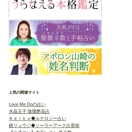
人気の関連サイト
Love Me Doの占い
水晶玉子 陰陽艶花占
Ｋｅｉｋｏ◆ルナロジー占い
鏡リュウジ◆ソーラーアーク占星術