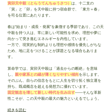
寅卯天中殺（とらうてんちゅうさつ）
は、十二支の
を
「寅」と「卯」を天中殺に持つ宿命群で、「東方＝春」
解
を司る位置にあたります。
説
【二
春は“始まり・成長・発展”を象徴する季節であり、この天
十
中殺を持つ人は、常に新しい可能性を求め、理想や夢に
四
向かって突き進むエネルギーを内包しています。
節
一方で、現実的な制約よりも理想や感情を優先しがちな
気】”
ため、地に足をつけることが課題となる場合もありま
の
す。
算命学では、寅卯天中殺は「過去からの断絶」を意味
し、
親や家系との縁が薄くなりやすい傾向
を示します。
そのぶん、自らの信念をもとに人生を切り拓く独立運を
持ち、既成概念を超える発想力に優れています。
固定観念を壊して新しい時代を生み出す
——そんな革新
性こそが、この天中殺の最大の魅力といえるでしょう。
“寅
続きを読む