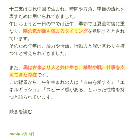
し
十二支は古代中国で生まれ、時間や方角、季節の流れを
方
表すために用いられてきました。
を
午はちょうど一日の中では正午、季節では夏至前後に重
解
なり、
陽の気が最も強まるタイミング
を意味するとされ
説
ています。
【二
そのため午年は、活力や情熱、行動力と深い関わりを持
十
つ年と考えられてきました。
四
節
また、
馬は古来より人と共に生き、移動や戦、仕事を支
気】”
えてきた存在
です。
の
この背景から、午年生まれの人は「自由を愛する」「エ
ネルギッシュ」「スピード感がある」といった性格を持
つと語られています。
“2026
続きを読む
年
の
干
投
2025年12月15日