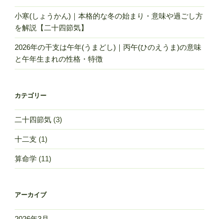
格/
小寒(しょうかん)｜本格的な冬の始まり・意味や過ごし方
仕
を解説【二十四節気】
事/
恋
2026年の干支は午年(うまどし)｜丙午(ひのえうま)の意味
愛/
と午年生まれの性格・特徴
相
性”
の
カテゴリー
二十四節気
(3)
十二支
(1)
算命学
(11)
アーカイブ
2026年3月