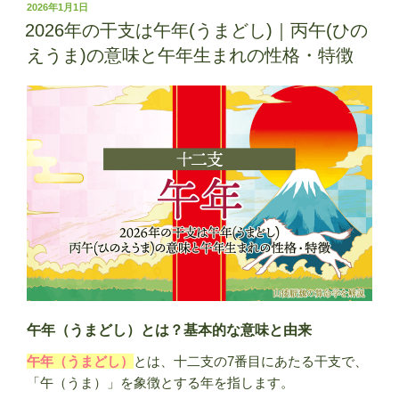
ょ
投
2026年1月1日
稿
う
2026年の干支は午年(うまどし)｜丙午(ひの
日:
か
えうま)の意味と午年生まれの性格・特徴
ん)
｜
本
格
的
な
冬
の
始
ま
り・
意
味
午年（うまどし）とは？基本的な意味と由来
や
午年（うまどし）
とは、十二支の7番目にあたる干支で、
過
「午（うま）」を象徴とする年を指します。
ご