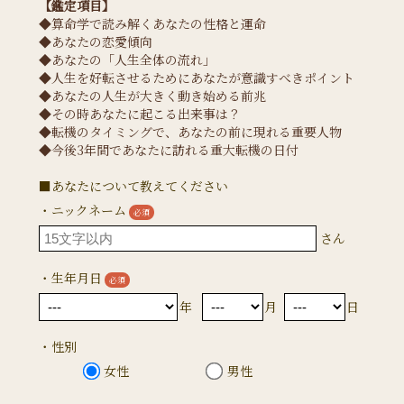
【鑑定項目】
◆算命学で読み解くあなたの性格と運命
◆あなたの恋愛傾向
◆あなたの「人生全体の流れ」
◆人生を好転させるためにあなたが意識すべきポイント
◆あなたの人生が大きく動き始める前兆
◆その時あなたに起こる出来事は？
◆転機のタイミングで、あなたの前に現れる重要人物
◆今後3年間であなたに訪れる重大転機の日付
■あなたについて教えてください
・ニックネーム
必須
さん
・生年月日
必須
年
月
日
・性別
女性
男性