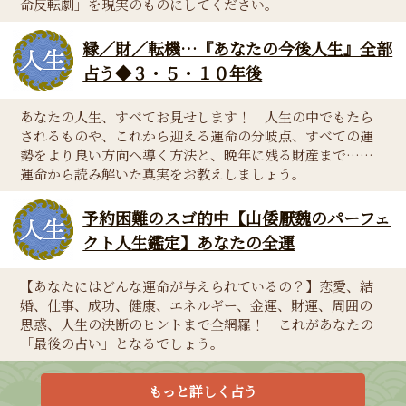
命反転劇」を現実のものにしてください。
縁／財／転機…『あなたの今後人生』全部
占う◆３・５・１０年後
あなたの人生、すべてお見せします！ 人生の中でもたら
されるものや、これから迎える運命の分岐点、すべての運
勢をより良い方向へ導く方法と、晩年に残る財産まで……
運命から読み解いた真実をお教えしましょう。
予約困難のスゴ的中【山倭厭魏のパーフェ
クト人生鑑定】あなたの全運
【あなたにはどんな運命が与えられているの？】恋愛、結
婚、仕事、成功、健康、エネルギー、金運、財運、周囲の
思惑、人生の決断のヒントまで全網羅！ これがあなたの
「最後の占い」となるでしょう。
もっと詳しく占う