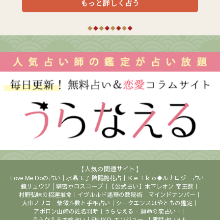
もっと詳しく占う
【人気の関連サイト】
Love Me Doの占い
水晶玉子 陰陽艶花占
Ｋｅｉｋｏ◆ルナロジー占い
鏡リュウジ│精密ホロスコープ
【公式占い】木下レオン 帝王数
村野弘味の招運推命
イヴルルド遙華の数秘術 マインドナンバー
大串ノリコ 紫微斗数と手相占い
シークエンスはやともの鑑定
アポロン山崎の姓名判断
うらなえる - 運命の恋占い -
うらなえる本格占い
ENJYO-エンジョー-
電話占いメル