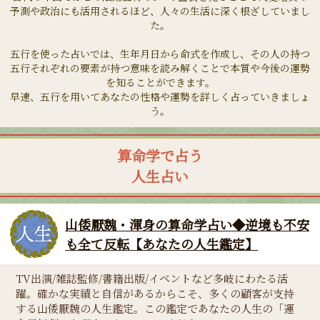
予測や政治にも活用されるほど、人々の生活に深く根ざしていまし
た。
五行を使った占いでは、生年月日から命式を作成し、その人の持つ
五行それぞれの要素が持つ意味を読み解くことで本質や今後の運勢
を知ることができます。
早速、五行を用いてあなたの性格や運勢を詳しく占っていきましょ
う。
算命学で占う
人生占い
山倭厭魏・渾身の算命学占い◆逆境も不安
も全て反転【あなたの人生鑑定】
TV出演/雑誌監修/書籍出版/イベントなど多岐にわたる活
躍。確かな実績と自信があるからこそ、多くの顧客が支持
する山倭厭魏の人生鑑定。この鑑定であなたの人生の「運