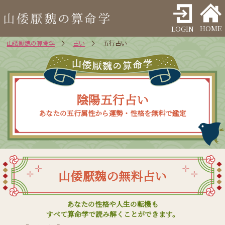
HOME
LOGIN
山倭厭魏の算命学
＞
占い
＞ 五行占い
陰陽五行占い
あなたの五行属性から運勢・性格を無料で鑑定
山倭厭魏の無料占い
あなたの性格や人生の転機も
すべて算命学で読み解くことができます。